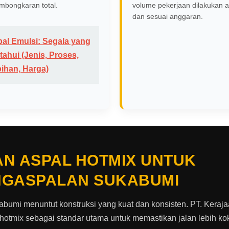
mbongkaran total.
volume pekerjaan dilakukan a
dan sesuai anggaran.
al Emulsi: Segala yang
ahui (Jenis, Proses,
bihan, Harga)
AN ASPAL HOTMIX UNTUK
NGASPALAN SUKABUMI
kabumi menuntut konstruksi yang kuat dan konsisten. PT. Keraj
tmix sebagai standar utama untuk memastikan jalan lebih koko