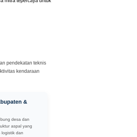
a mitra tepercaya untuk
an pendekatan teknis
aktivitas kendaraan
abupaten &
ubung desa dan
ktur aspal yang
 logistik dan