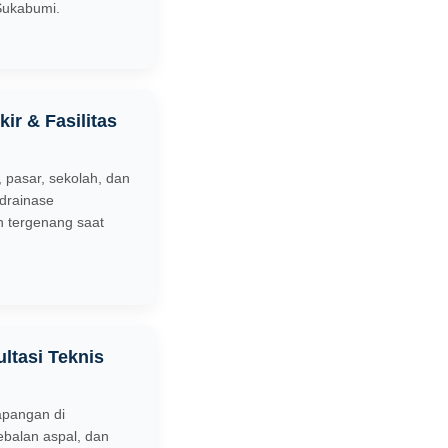
Sukabumi.
ir & Fasilitas
 pasar, sekolah, dan
drainase
h tergenang saat
ltasi Teknis
lapangan di
ebalan aspal, dan