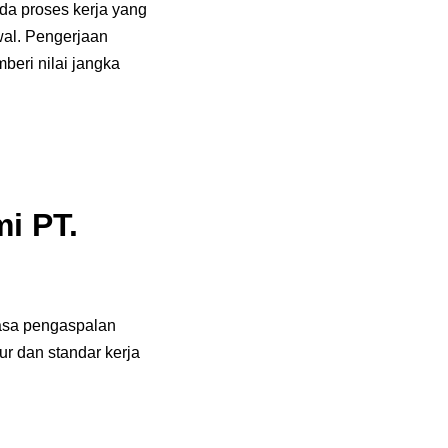
da proses kerja yang
wal. Pengerjaan
beri nilai jangka
i PT.
asa pengaspalan
r dan standar kerja