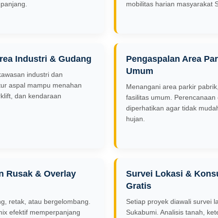
panjang.
mobilitas harian masyarakat 
rea Industri & Gudang
Pengaspalan Area Park
Umum
awasan industri dan
ktur aspal mampu menahan
Menangani area parkir pabrik,
rklift, dan kendaraan
fasilitas umum. Perencanaan 
diperhatikan agar tidak muda
hujan.
n Rusak & Overlay
Survei Lokasi & Konsu
Gratis
ng, retak, atau bergelombang.
Setiap proyek diawali survei 
mix efektif memperpanjang
Sukabumi. Analisis tanah, ket