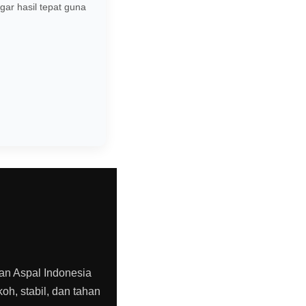
gar hasil tepat guna
aan Aspal Indonesia
h, stabil, dan tahan