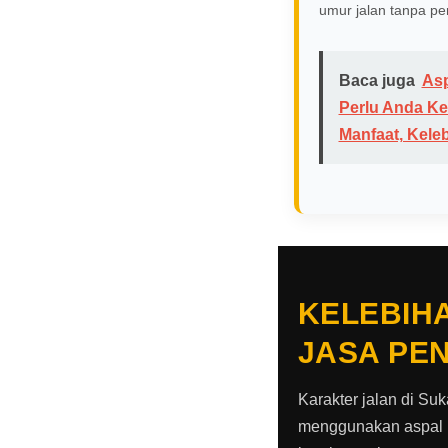
umur jalan tanpa pe
Baca juga
Asp
Perlu Anda Ket
Manfaat, Kele
KELEBIH
JASA PE
Karakter jalan di Su
menggunakan aspal ho