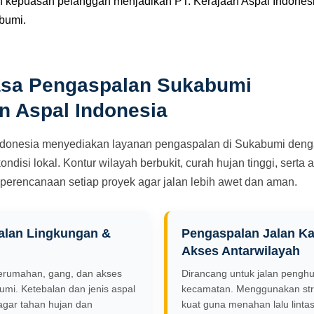
n kepuasan pelanggan menjadikan PT. Kerajaan Aspal Indonesi
bumi.
asa Pengaspalan Sukabumi
n Aspal Indonesia
Indonesia menyediakan layanan pengaspalan di Sukabumi deng
disi lokal. Kontur wilayah berbukit, curah hujan tinggi, serta 
 perencanaan setiap proyek agar jalan lebih awet dan aman.
alan Lingkungan &
Pengaspalan Jalan K
Akses Antarwilayah
perumahan, gang, dan akses
Dirancang untuk jalan pengh
umi. Ketebalan dan jenis aspal
kecamatan. Menggunakan stru
agar tahan hujan dan
kuat guna menahan lalu lintas