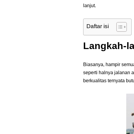
lanjut.
Daftar isi
Langkah-l
Biasanya, hampir semu
seperti halnya jalanan 
berkualitas ternyata b