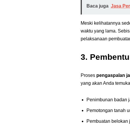
Baca juga
Jasa Per
Meski kelihatannya sed
waktu yang lama. Sebis
pelaksanaan pembuatan 
3.
Pembentu
Proses
pengaspalan ja
yang akan Anda temukan
Penimbunan badan jal
Pemotongan tanah un
Pembuatan belokan j