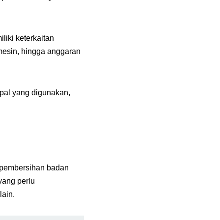
iki keterkaitan
mesin, hingga anggaran
spal yang digunakan,
pembersihan badan
yang perlu
lain.