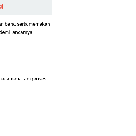
gi
an berat serta memakan
demi lancarnya
 macam-macam proses