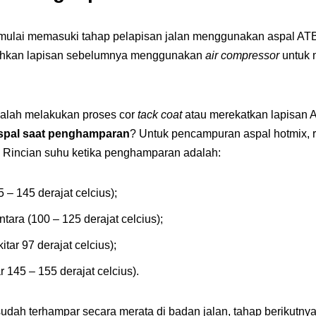
ulai memasuki tahap pelapisan jalan menggunakan aspal ATB
rsihkan lapisan sebelumnya menggunakan
air compressor
untuk 
dalah melakukan proses cor
tack coat
atau merekatkan lapisan 
spal saat penghamparan
? Untuk pencampuran aspal hotmix, r
s. Rincian suhu ketika penghamparan adalah:
– 145 derajat celcius);
ara (100 – 125 derajat celcius);
tar 97 derajat celcius);
 145 – 155 derajat celcius).
 sudah terhampar secara merata di badan jalan, tahap berikut