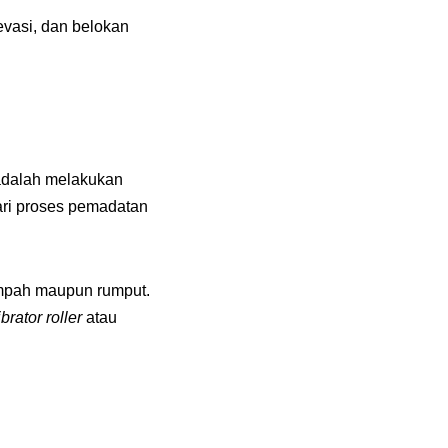
evasi, dan belokan
 adalah melakukan
ari proses pemadatan
ampah maupun rumput.
ibrator roller
atau