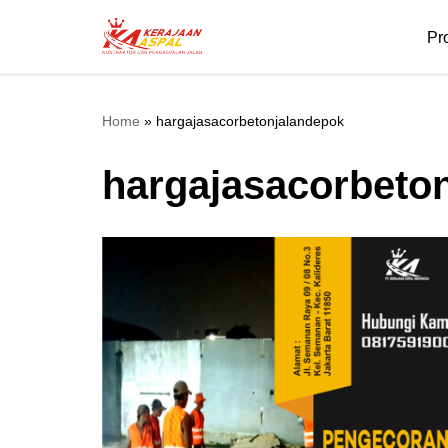
Pr
Lompat
ke
konten
Home
»
hargajasacorbetonjalandepok
hargajasacorbeto