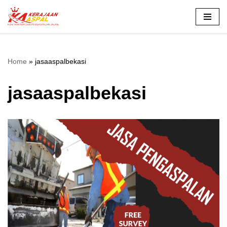
Lompat
ke
konten
Home
»
jasaaspalbekasi
jasaaspalbekasi