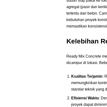
sudah siap pakai ke lok
agregat (pasir dan kerik
tertentu dari beton. Ca
kebutuhan proyek konst
memastikan konsistensi 
Kelebihan R
Ready Mix Concrete me
dicampur di lokasi. Beb
Kualitas Terjamin
: 
memungkinkan kontrol
standar teknik yang d
Efisiensi Waktu
: De
proyek dapat dimini