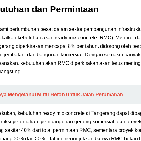
butuhan dan Permintaan
mi pertumbuhan pesat dalam sektor pembangunan infrastruktur
katkan kebutuhan akan ready mix concrete (RMC). Menurut dat
ngerang diperkirakan mencapai 8% per tahun, didorong oleh ber
jalan, jembatan, dan bangunan komersial. Dengan semakin banya
sanakan, kebutuhan akan RMC diperkirakan akan terus meningk
langsung.
nya Mengetahui Mutu Beton untuk Jalan Perumahan
lakukan, kebutuhan ready mix concrete di Tangerang dapat dib
truksi perumahan, pembangunan gedung komersial, dan proyek i
ekitar 40% dari total permintaan RMC, sementara proyek kome
bang 30% dan 30%. Hal ini menunjukkan bahwa RMC bukan ha