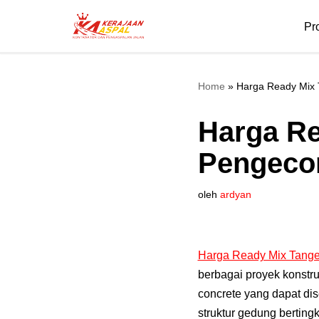
Pr
Lompat
ke
konten
Home
»
Harga Ready Mix T
Harga Re
Pengecor
oleh
ardyan
Harga Ready Mix Tang
berbagai proyek konstru
concrete yang dapat di
struktur gedung bertin