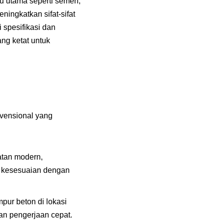
ku utama seperti semen,
ningkatkan sifat-sifat
 spesifikasi dan
ng ketat untuk
vensional yang
latan modern,
an kesesuaian dengan
ur beton di lokasi
an pengerjaan cepat.